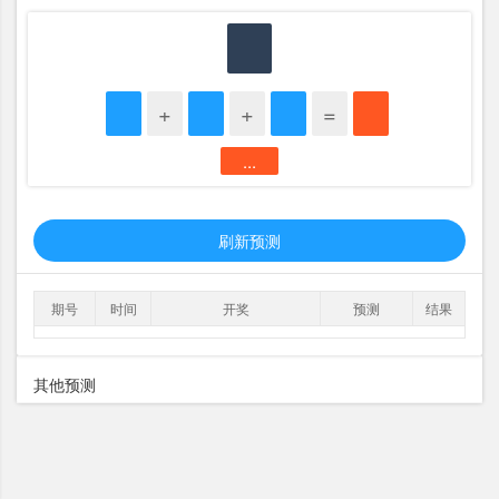
+
+
=
...
刷新预测
期号
时间
开奖
预测
结果
其他预测