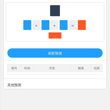
+
+
=
...
刷新预测
期号
时间
开奖
预测
结果
其他预测