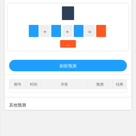
+
+
=
...
刷新预测
期号
时间
开奖
预测
结果
其他预测