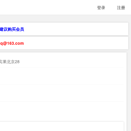
登录
注册
建议购买会员
q@163.com
宾果北京28