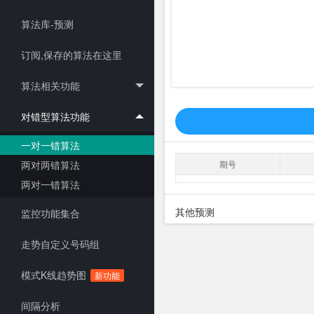
算法库-预测
订阅,保存的算法在这里
算法相关功能
对错型算法功能
一对一错算法
期号
两对两错算法
两对一错算法
其他预测
监控功能集合
走势自定义号码组
模式K线趋势图
新功能
间隔分析