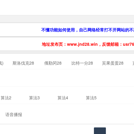
不懂功能如何使用，自己网络经常打不开网站的不
地址发布页：www.jnd28.win，反馈邮箱：usr76
戏)
斯洛伐克28
俄勒冈28
比特一分28
宾果蛋蛋28
算法2
算法3
算法4
算法5
语音播报