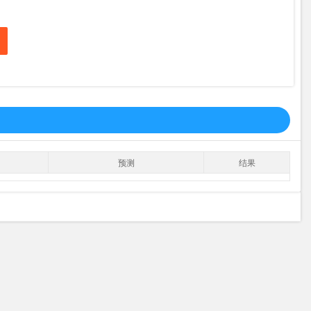
预测
结果