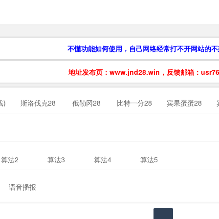
不懂功能如何使用，自己网络经常打不开网站的不
地址发布页：www.jnd28.win，反馈邮箱：usr76
戏)
斯洛伐克28
俄勒冈28
比特一分28
宾果蛋蛋28
算法2
算法3
算法4
算法5
语音播报