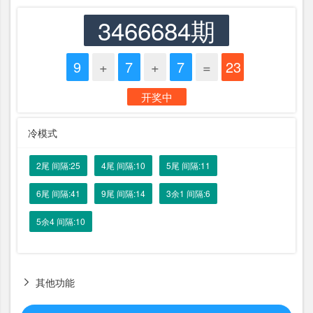
3466684期
9
+
7
+
7
=
23
开奖中
冷模式
2尾 间隔:25
4尾 间隔:10
5尾 间隔:11
6尾 间隔:41
9尾 间隔:14
3余1 间隔:6
5余4 间隔:10
其他功能
