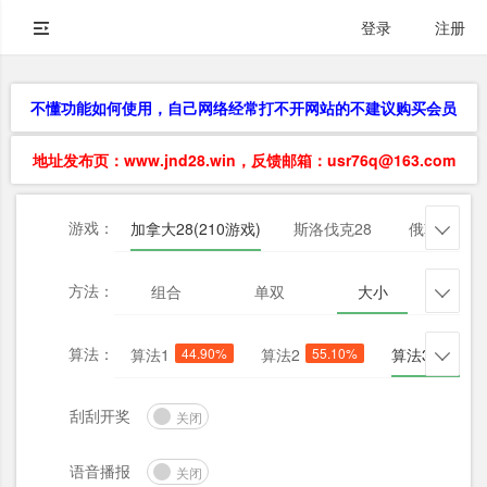
登录
注册
不懂功能如何使用，自己网络经常打不开网站的不建议购买会员
地址发布页：www.jnd28.win，反馈邮箱：usr76q@163.com
游戏：
加拿大28(210游戏)
斯洛伐克28
俄勒冈28

方法：
组合
单双
大小
杀三

算法：
算法1
44.90%
算法2
55.10%
算法3
55.10

刮刮开奖
关闭
语音播报
关闭