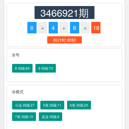
3466921期
6
+
4
+
8
=
18
倒计时:80秒
冷号
8 间隔:69
9 间隔:73
冷模式
小边 间隔:27
5尾 间隔:11
6尾 间隔:20
7尾 间隔:10
蓝波 间隔:6