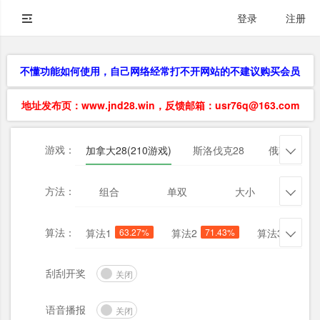
登录
注册
不懂功能如何使用，自己网络经常打不开网站的不建议购买会员
地址发布页：www.jnd28.win，反馈邮箱：usr76q@163.com
游戏：
加拿大28(210游戏)
斯洛伐克28
俄勒冈28

方法：
组合
单双
大小
杀三

算法：
算法1
63.27%
算法2
71.43%
算法3
71.43

刮刮开奖
关闭
语音播报
关闭