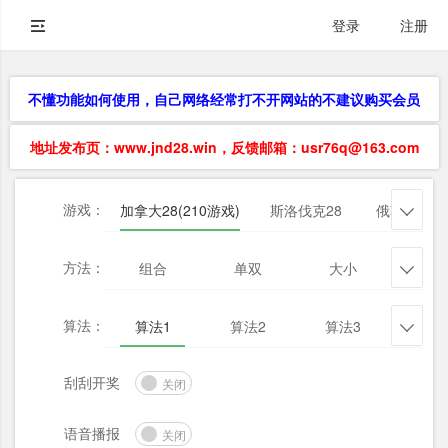
登录
注册
不懂功能如何使用，自己网络经常打不开网站的不建议购买会员
地址发布页：www.jnd28.win，反馈邮箱：usr76q@163.com
游戏：
加拿大28(210游戏)
斯洛伐克28
俄勒冈28

方法：
组合
单双
大小
杀三

算法：
算法1
算法2
算法3
算法

刮刮开奖
关闭
语音播报
关闭