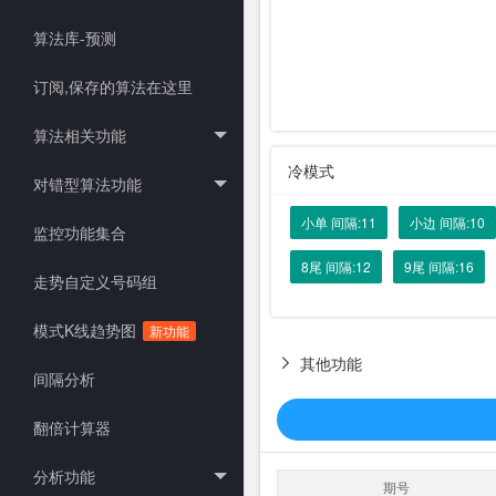
算法库-预测
订阅,保存的算法在这里
算法相关功能
冷模式
对错型算法功能
小单 间隔:11
小边 间隔:10
监控功能集合
8尾 间隔:12
9尾 间隔:16
走势自定义号码组
模式K线趋势图
新功能
其他功能

间隔分析
翻倍计算器
分析功能
期号