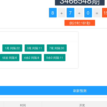
8
+
7
+
0
=
1
倒计时:181秒
1尾 间隔:22
3尾 间隔:11
7尾 间隔:30
绿波 间隔:6
4余2 间隔:8
5余3 间隔:11
刷新预测
时间
开奖