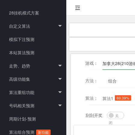
28挂机模式方案
自定义算法
模拟下注预测
本站算法预测
游戏：
加拿大28(210游
走势、趋势
高级功能集
方法：
组合
算法重组功能
算法：
算法1
69.39%
号码相关预测
刮刮开奖
关
周期计划-预测
闭
算法组合预测
新功能