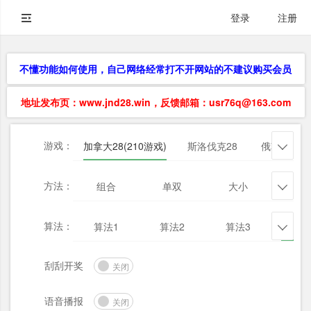
登录
注册
不懂功能如何使用，自己网络经常打不开网站的不建议购买会员
地址发布页：www.jnd28.win，反馈邮箱：usr76q@163.com
游戏：
加拿大28(210游戏)
斯洛伐克28
俄勒冈28

方法：
组合
单双
大小
杀三

算法：
算法1
算法2
算法3
算法

刮刮开奖
关闭
语音播报
关闭