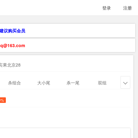
登录
注册
建议购买会员
q@163.com
宾果北京28
杀组合
大小尾
杀一尾
双组
中边

0%