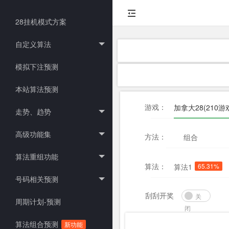
28挂机模式方案
自定义算法
模拟下注预测
本站算法预测
游戏：
加拿大28(210游
走势、趋势
高级功能集
方法：
组合
算法重组功能
算法：
算法1
65.31%
号码相关预测
刮刮开奖
关
周期计划-预测
闭
算法组合预测
新功能