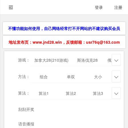
登录
注册
不懂功能如何使用，自己网络经常打不开网站的不建议购买会员
地址发布页：www.jnd28.win，反馈邮箱：usr76q@163.com
游戏：
加拿大28(210游戏)
斯洛伐克28
俄勒冈28

方法：
组合
单双
大小
杀三

算法：
算法1
算法2
算法3
算法

刮刮开奖
语音播报