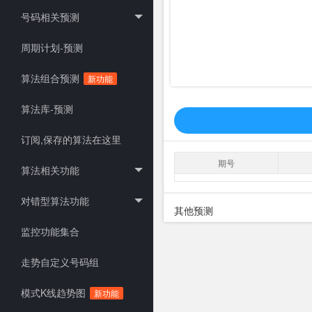
号码相关预测
周期计划-预测
算法组合预测
新功能
算法库-预测
订阅,保存的算法在这里
期号
算法相关功能
对错型算法功能
其他预测
监控功能集合
走势自定义号码组
模式K线趋势图
新功能