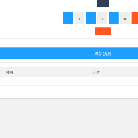
+
+
=
...
刷新预测
时间
开奖