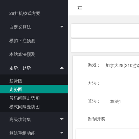
28挂机模式方案
自定义算法
模拟下注预测
本站算法预测
游戏：
加拿大28(210游
走势、趋势
趋势图
方法：
走势图
号码间隔走势图
算法：
算法1
模式间隔走势图
刮刮开奖
高级功能集
算法重组功能