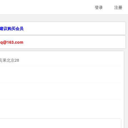
登录
注册
建议购买会员
q@163.com
宾果北京28