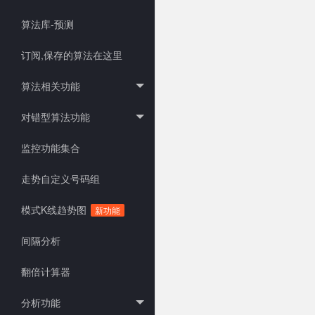
算法库-预测
订阅,保存的算法在这里
算法相关功能
对错型算法功能
监控功能集合
走势自定义号码组
模式K线趋势图
新功能
间隔分析
翻倍计算器
分析功能