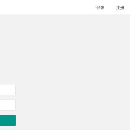
登录
注册