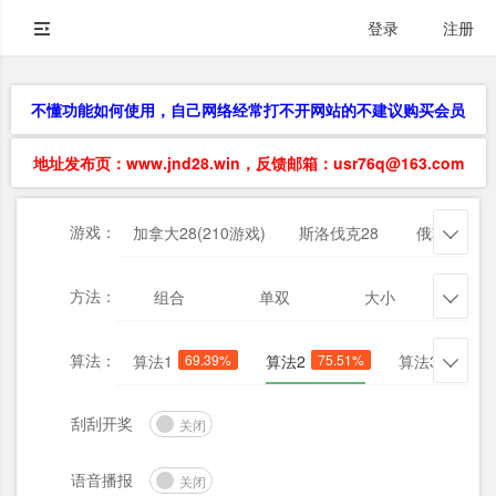
登录
注册
不懂功能如何使用，自己网络经常打不开网站的不建议购买会员
地址发布页：www.jnd28.win，反馈邮箱：usr76q@163.com
游戏：
加拿大28(210游戏)
斯洛伐克28
俄勒冈28

方法：
组合
单双
大小
杀三

算法：
算法1
69.39%
算法2
75.51%
算法3
61.22

刮刮开奖
关闭
语音播报
关闭