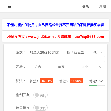
登录
注册
不懂功能如何使用，自己网络经常打不开网站的不建议购买会员
地址发布页：www.jnd28.win，反馈邮箱：usr76q@163.com
游戏：
加拿大28(210游戏)
斯洛伐克28
俄勒冈28

方法：
组合
单双
大小
杀三

算法：
算法1
46.94%
算法2
48.98%
算法3
61.22

刮刮开奖
关闭
语音播报
关闭