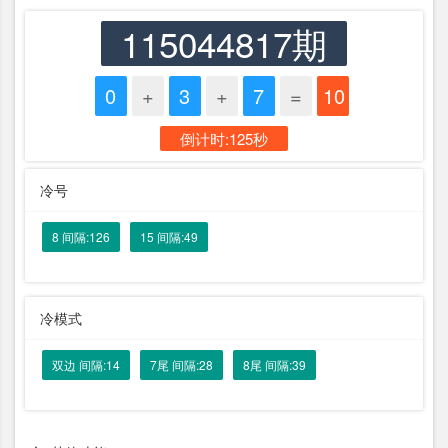
115044817期
0
+
3
+
7
=
10
倒计时:125秒
冷号
8 间隔:126
15 间隔:49
冷模式
双边 间隔:14
7尾 间隔:28
8尾 间隔:39