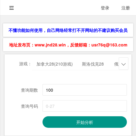
登录
注册
不懂功能如何使用，自己网络经常打不开网站的不建议购买会员
地址发布页：www.jnd28.win，反馈邮箱：usr76q@163.com
游戏：
加拿大28(210游戏)
斯洛伐克28
俄勒冈28

查询期数
查询号码
开始分析