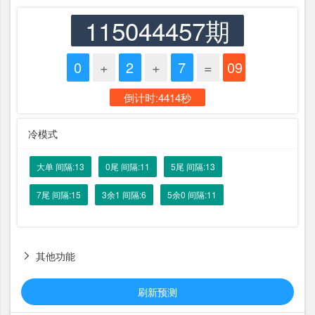
115044457期
0
+
2
+
7
=
09
倒计时:4414秒
冷模式
大单 间隔:13
0尾 间隔:11
5尾 间隔:13
7尾 间隔:15
3余1 间隔:6
5余0 间隔:11
其他功能

刷新预测