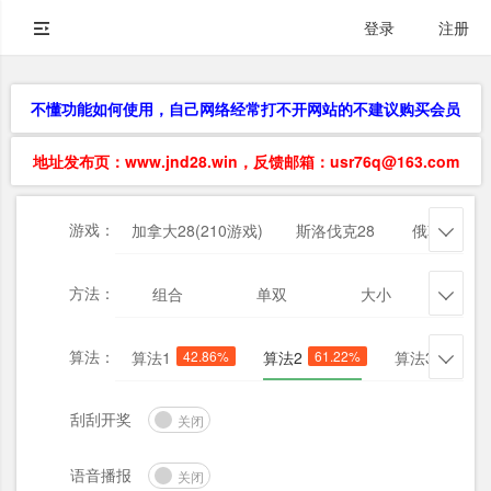
登录
注册
不懂功能如何使用，自己网络经常打不开网站的不建议购买会员
地址发布页：www.jnd28.win，反馈邮箱：usr76q@163.com
游戏：
加拿大28(210游戏)
斯洛伐克28
俄勒冈28

方法：
组合
单双
大小
杀三

算法：
算法1
42.86%
算法2
61.22%
算法3
51.02

刮刮开奖
关闭
语音播报
关闭