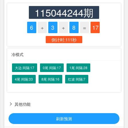
115044244期
6
+
3
+
8
=
17
倒计时:111秒
冷模式
大边 间隔:17
0尾 间隔:17
1尾 间隔:28
4尾 间隔:33
8尾 间隔:16
红波 间隔:7
其他功能

刷新预测