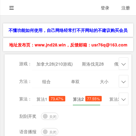
登录
注册
不懂功能如何使用，自己网络经常打不开网站的不建议购买会员
地址发布页：www.jnd28.win，反馈邮箱：usr76q@163.com
游戏：
加拿大28(210游戏)
斯洛伐克28
俄勒冈28

方法：
组合
单双
大小
杀三

算法：
算法1
73.47%
算法2
77.55%
算法3
69.39

刮刮开奖
关闭
语音播报
关闭